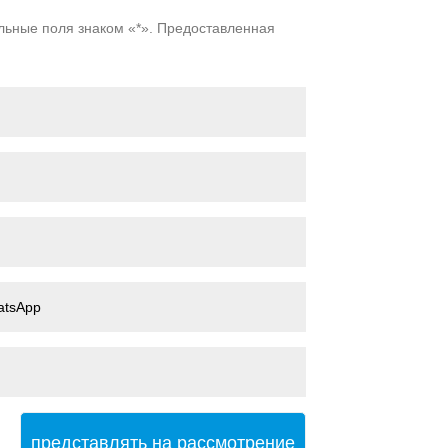
Live
ельные поля знаком «*». Предоставленная
представлять на рассмотрение