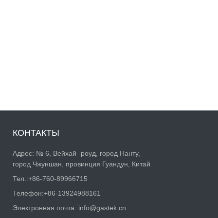
КОНТАКТЫ
Адрес: № 6, Вейхай -роуд, город Нанту,
город Чжуншан, провинция Гуандун, Китай
Тел.:
+86-760-89966715
Телефон:
+86-13924988161
Электронная почта:
info@gastek.cn