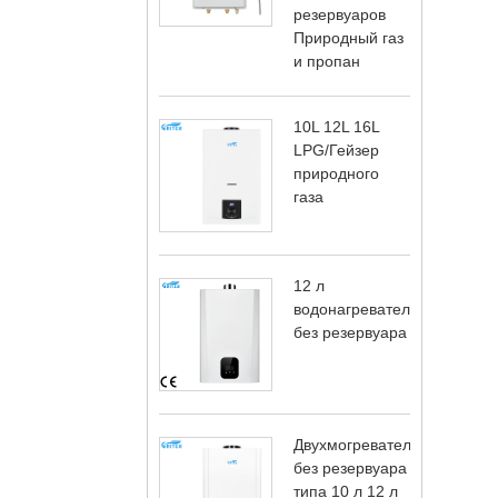
резервуаров
Природный газ
и пропан
10L 12L 16L
LPG/Гейзер
природного
газа
12 л
водонагревателя
без резервуара
Двухмогреватель
без резервуара
типа 10 л 12 л