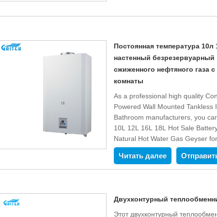
Постоянная температура 10л 
настенный безрезервуарный 
сжиженного нефтяного газа с
комнаты
As a professional high quality C
Powered Wall Mounted Tankless I
Bathroom manufacturers, you can
10L 12L 16L 18L Hot Sale Batter
Natural Hot Water Gas Geyser f
Appliance Company Limited and we 
Читать далее
Отправит
timely delivery.
Двухконтурный теплообменн
Этот двухконтурный теплообмен