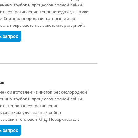
нных трубок и процессов полной пайки,
ить сопротивление теплопередаче, а также
ребер теплопередачи, которые имеют
ность покрывается высокотемпературной
вает. При производстве нет никаких
ь запрос
кта может достигать более десяти лет.
но настроить от 16 до 40 кВт в соответствии
ик
ник изготовлен из чистой бескислородной
нных трубок и процессов полной пайки,
ить тепловое сопротивление
ользованием улучшенных ребер
 высокий тепловой КПД. Поверхность
ой огнеупорной краской и затвердевает.
ь запрос
загрязнений. Срок службы продукта может