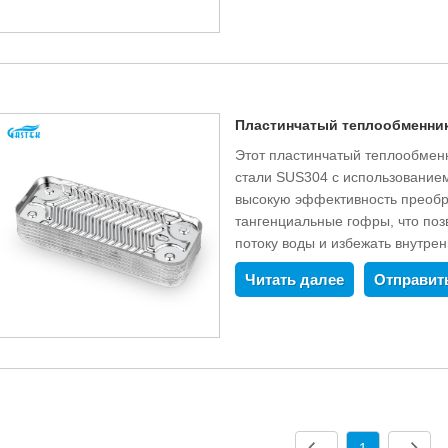
достигать более десяти лет. Вн
санитарной нержавеющей стали
окружающей среды и позволяют
воды. Мы можем настроить про
до 40 кВт в соответствии с пот
Пластинчатый теплообменни
Этот пластинчатый теплообмен
стали SUS304 с использованием
высокую эффективность преобр
тангенциальные гофры, что по
потоку воды и избежать внутре
отполирована для придания кр
Читать далее
Отправит
процесс экологически безопасе
от 16 до 40 кВт можно адаптиро
клиента.
1