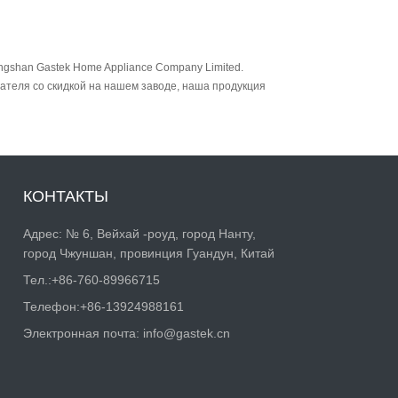
ngshan Gastek Home Appliance Company Limited.
ателя со скидкой на нашем заводе, наша продукция
КОНТАКТЫ
Адрес: № 6, Вейхай -роуд, город Нанту,
город Чжуншан, провинция Гуандун, Китай
Тел.:
+86-760-89966715
Телефон:
+86-13924988161
Электронная почта:
info@gastek.cn