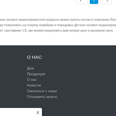
али газового водонагревателя недорого можно купить оптом от компании Zho
ро пожаловать на покупку новейших и передовых Детали газового водонагрев
ет сертификат CE, мы можем предложить вам низкую цену и разумную цену.
О НАС
Дом
Продукция
О нас
Новости
Связаться с нами
Отправить запрос
X