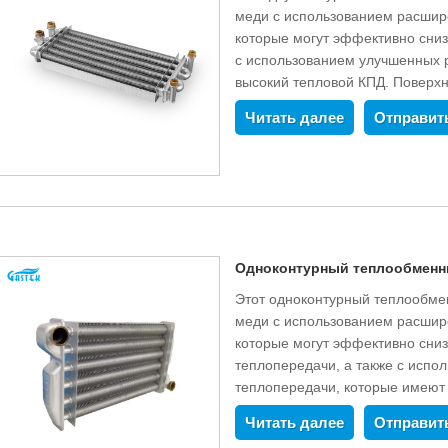
меди с использованием расшире
которые могут эффективно сниз
с использованием улучшенных 
высокий тепловой КПД. Поверх
огнеупорной краской и затверде
Читать далее
Отправит
загрязнений. Срок службы проду
Серию продуктов этого типа мож
с потребностями клиента.
Одноконтурный теплообменн
Этот одноконтурный теплообмен
меди с использованием расшире
которые могут эффективно сниз
теплопередачи, а также с исп
теплопередачи, которые имеют
покрывается высокотемпературн
Читать далее
Отправит
При производстве нет никаких 