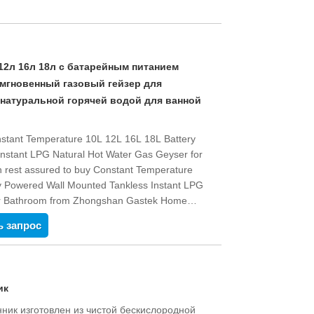
Live
12л 16л 18л с батарейным питанием
мгновенный газовый гейзер для
 натуральной горячей водой для ванной
onstant Temperature 10L 12L 16L 18L Battery
nstant LPG Natural Hot Water Gas Geyser for
 rest assured to buy Constant Temperature
y Powered Wall Mounted Tankless Instant LPG
or Bathroom from Zhongshan Gastek Home
will offer you the best after-sale service and
ь запрос
ик
ник изготовлен из чистой бескислородной