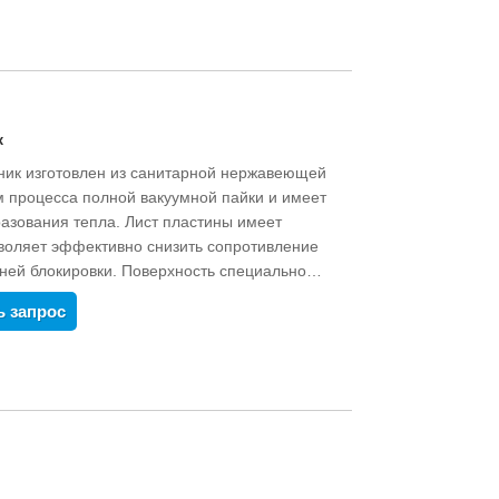
утри трубки расположены глушители из
 SUS304, которые безопасны для
 избежать шума при высокой температуре
дукцию этого типа серий мощностью от 16
ребностями клиента.
к
ник изготовлен из санитарной нержавеющей
 процесса полной вакуумной пайки и имеет
азования тепла. Лист пластины имеет
зволяет эффективно снизить сопротивление
нней блокировки. Поверхность специально
асивого внешнего вида. Производственный
ь запрос
н. Этот тип серийных продуктов мощностью
вать в соответствии с потребностями