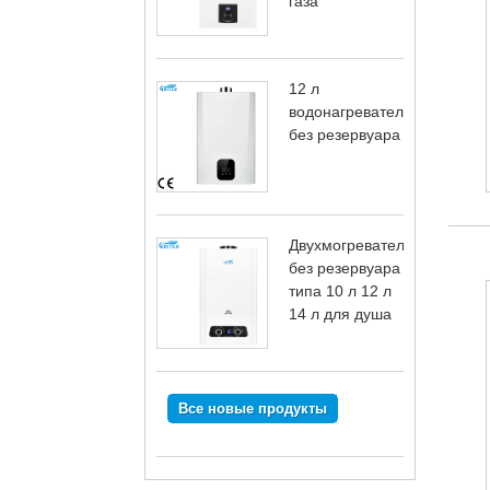
газа
12 л
водонагревателя
без резервуара
Двухмогреватель
без резервуара
типа 10 л 12 л
14 л для душа
Все новые продукты