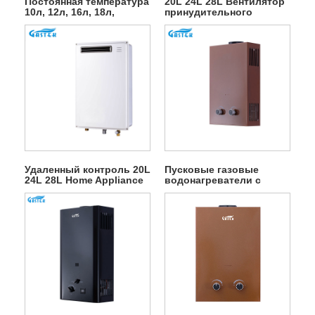
Постоянная температура
20L 24L 28L Вентилятор
10л, 12л, 16л, 18л,
принудительного
горячая распродажа, тип
наружного газового
дымохода, настенный
гейзера для душа с
безрезервуарный
горячей водой
мгновенный газовый
водонагреватель для
сжиженного нефтяного
газа, горячая вода для
душа
Удаленный контроль 20L
Пусковые газовые
24L 28L Home Appliance
водонагреватели с
Outdoor Gas Watereater
низким давлением воды
с дымоходом