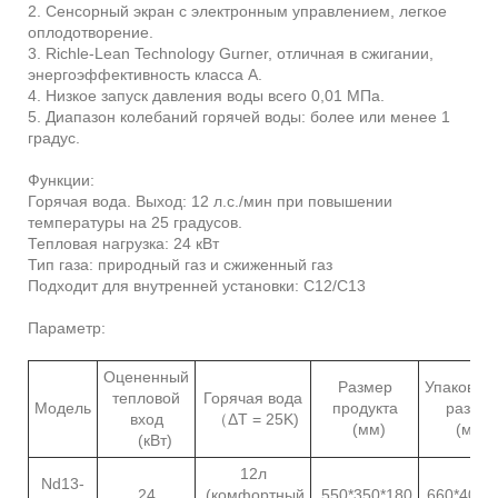
2. Сенсорный экран с электронным управлением, легкое
оплодотворение.
3. Richle-Lean Technology Gurner, отличная в сжигании,
энергоэффективность класса A.
4. Низкое запуск давления воды всего 0,01 МПа.
5. Диапазон колебаний горячей воды: более или менее 1
градус.
Функции:
Горячая вода. Выход: 12 л.с./мин при повышении
температуры на 25 градусов.
Тепловая нагрузка: 24 кВт
Тип газа: природный газ и сжиженный газ
Подходит для внутренней установки: C12/C13
Параметр:
Оцененный
Размер
Упаковоч
тепловой
Горячая вода
Модель
продукта
разме
вход
（ΔT = 25K)
(мм)
(мм)
(кВт)
12л
Nd13-
24
(комфортный
550*350*180
660*400*