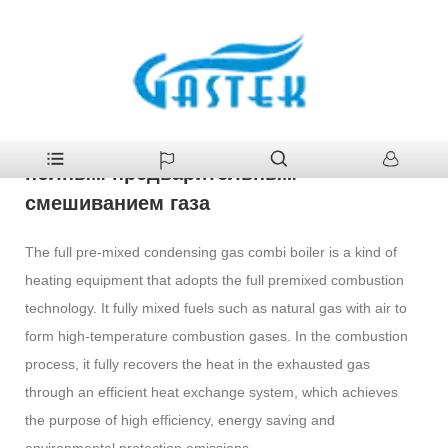
>
Продукция
>
Газовый котел
>
Конденсационный газовый
Главная
котел с полным предварительным смешиванием газа
Конденсационный газовый котел с
полным предварительным
смешиванием газа
The full pre-mixed condensing gas combi boiler is a kind of
heating equipment that adopts the full premixed combustion
technology. It fully mixed fuels such as natural gas with air to
form high-temperature combustion gases. In the combustion
process, it fully recovers the heat in the exhausted gas
through an efficient heat exchange system, which achieves
the purpose of high efficiency, energy saving and