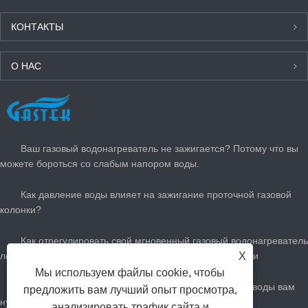
КОНТАКТЫ
О НАС
ПОСЛЕДНИЕ НОВОСТИ
Ваш газовый водонагреватель не зажигается? Потому что вы
можете бороться со слабым напором воды.
Как давление воды влияет на зажигание проточной газовой
колонки?
Как отрегулировать свой мгновенный газовый водонагреватель
летом: сократить счета за газ и оставаться прохладными
X
Мы используем файлы cookie, чтобы
Насколько большой газовой обогреватель горячей воды вам
предложить вам лучший опыт просмотра,
нужен?
анализировать трафик сайта и