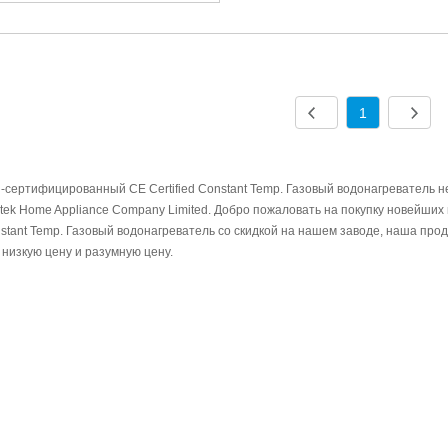
4. Низкое запуск давления воды
5. Диапазон колебаний горячей 
1
-сертифицированный CE Certified Constant Temp. Газовый водонагреватель н
tek Home Appliance Company Limited. Добро пожаловать на покупку новейших
stant Temp. Газовый водонагреватель со скидкой на нашем заводе, наша пр
 низкую цену и разумную цену.