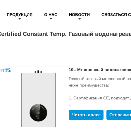
сертифицированный CE Certified Constant Temp. Газовый водонагреватель
ПРОДУКЦИЯ
О НАС
НОВОСТИ
СВЯЗАТЬСЯ 
rtified Constant Temp. Газовый водонагрев
10L Мгновенный водонагрева
Газовый газовый мгновенный в
ниже преимущества:
1. Сертификация CE, подходит 
2. Сенсорный экран с электрон
Читать далее
Отправит
3. Richle-Lean Technology Gurne
энергоэффективность класса A.