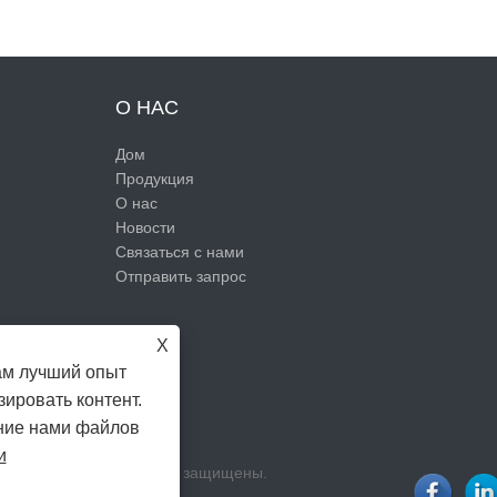
О НАС
Дом
Продукция
О нас
Новости
Связаться с нами
Отправить запрос
X
ам лучший опыт
ировать контент.
ание нами файлов
и
ompany Limited все права защищены.