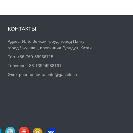
КОНТАКТЫ
Адрес: № 6, Вейхай -роуд, город Нанту,
город Чжуншан, провинция Гуандун, Китай
Тел.:
+86-760-89966715
Телефон:
+86-13924988161
Электронная почта:
info@gastek.cn