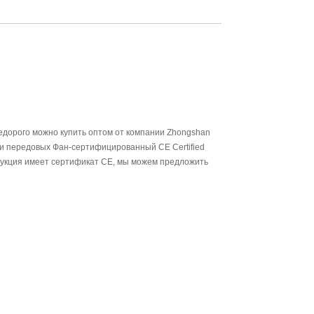
Live
 всего 0,01 МПа.
воды: более или менее 1 градус.
едорого можно купить оптом от компании Zhongshan
 и передовых Фан-сертифицированный CE Certified
одукция имеет сертификат CE, мы можем предложить