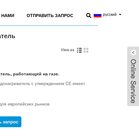
русский
С НАМИ
ОТПРАВИТЬ ЗАПРОС
атель
View as
тель, работающий на газе.
одонагреватель с утверждением CE имеет
для европейских рынков.
ным управлением, легкое оплодотворение.
ь запрос
r, отличная в сжигании,