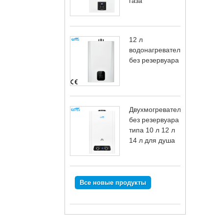
газа
12 л
водонагревателя
без резервуара
Двухмогреватель
без резервуара
типа 10 л 12 л
14 л для душа
Все новые продукты