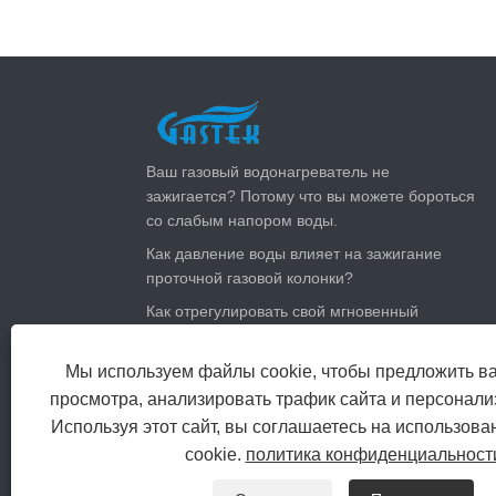
ПОСЛЕДНИЕ НОВОСТИ
Ваш газовый водонагреватель не
зажигается? Потому что вы можете бороться
со слабым напором воды.
Как давление воды влияет на зажигание
проточной газовой колонки?
Как отрегулировать свой мгновенный
газовый водонагреватель летом: сократить
счета за газ и оставаться прохладными
Мы используем файлы cookie, чтобы предложить в
Насколько большой газовой обогреватель
просмотра, анализировать трафик сайта и персонализ
горячей воды вам нужен?
Используя этот сайт, вы соглашаетесь на использов
cookie.
политика конфиденциальност
Copyright Zhongshan Gastek Home Appliance C