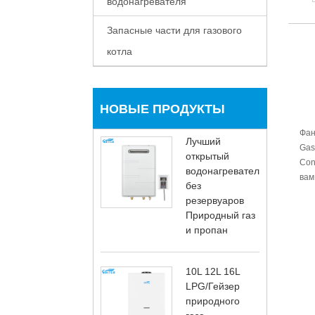
водонагревателя
Запасные части для газового
котла
НОВЫЕ ПРОДУКТЫ
Фан
Лучший
Gas
открытый
Con
водонагреватель
вам
без
резервуаров
Природный газ
и пропан
10L 12L 16L
LPG/Гейзер
природного