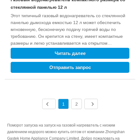
стеклянной панелью 12 л
Этот типичный газовый водонагреватель со стеклянной
панелью дымохода емкостью 12 л может обеспечить
мгновенную, бесконечную подачу горячей воды по
требованию. Он крепится на стену, имеет компактные
размеры и легко устанавливается на открытом
пространстве. Защита от возгорания, защита от сбоя
Читать далее
зажигания, защита от замерзания, защита от перегрева
и т. д. могут обеспечить безопасность семьи. Газовый
Отправить запрос
водонагреватель компактного размера со стеклянной
панелью 12 л
1
2
Поморот запуска на запуск на газовой нагреватель с низким
давлением недорого можно купить оптом от компании Zhongshan
Gastek Home Appliance Company Limited. Добро пожаловать на