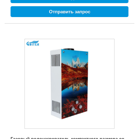
зажигания, защита от замерзания, защита от перегрева
и т. д. могут обеспечить безопасность семьи. Газовый
Отправить запрос
гейзер со стеклянной панелью для бытовой техники с
ЖК-дисплеем
Газовый водонагреватель компактного размера со