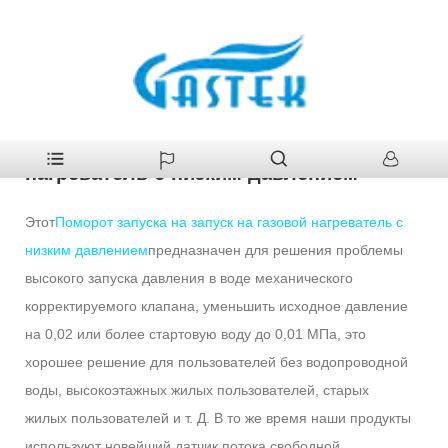
>
Продукция
>
Газовый водонагреватель
>
Поморот запуска на
Главная
запуск на газовой нагреватель с низким давлением
Поморот запуска на запуск на газовой
нагреватель с низким давлением
Этот
Поморот запуска на запуск на газовой нагреватель с
низким давлением
предназначен для решения проблемы
высокого запуска давления в воде механического
корректируемого клапана, уменьшить исходное давление
на 0,02 или более стартовую воду до 0,01 МПа, это
хорошее решение для пользователей без водопроводной
воды, высокоэтажных жилых пользователей, старых
жилых пользователей и т. Д. В то же время наши продукты
используют новейший датчик потока свободной