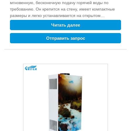
мгновенную, бесконечную подачу горячей воды по
требованию. Он крепится на стену, имеет компактные
размеры и легко устанавливается на открытом
пространстве. Защита от возгорания, защита от сбоя
Читать далее
зажигания, защита от замерзания, защита от перегрева
и т. д. могут обеспечить безопасность семьи. Поставщики
Отправить запрос
газовых водонагревателей в Китае Горячие продажи по
индивидуальному заказу Стеклянная панель типа
дымохода Настенный газовый гейзер для кухни