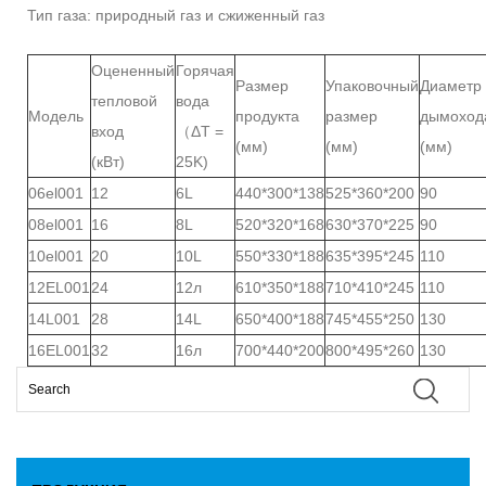
Тип газа: природный газ и сжиженный газ
Оцененный
Горячая
Размер
Упаковочный
Диаметр
тепловой
вода
Модель
продукта
размер
дымоход
вход
（ΔT =
(мм)
(мм)
(мм)
(кВт)
25K)
06el001
12
6L
440*300*138
525*360*200
90
08el001
16
8L
520*320*168
630*370*225
90
10el001
20
10L
550*330*188
635*395*245
110
12EL001
24
12л
610*350*188
710*410*245
110
14L001
28
14L
650*400*188
745*455*250
130
16EL001
32
16л
700*440*200
800*495*260
130