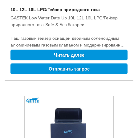
10L 12L 16L LPG/Гейзер природного газа
GASTEK Low Water Date Up 10L 12L 16L LPG/Гейзер
природного газа-Safe & Без батареи.
Наш газовый гейзер оснащен двойным соленоидным
алюминиевым газовым клапаном и модернизированным
датчиком потока воды для надежного зажигания при
Читать далее
давлении воды 0,01 МПа, что устраняет потребление
электроэнергии и снижает риски заклинивания.
Отправить запрос
Повышенная безопасность с помощью многоопераций
(включая защиту от перегрева/защита от сухого
сжигания/защиты от разрушения пламени и защита от
случайного отключения) обеспечивает безопасную
работу. Идеально подходит для многоэтажных домов и
районов с нестабильным водоснабжением.
Дополнительный адаптер переменного тока заменяет
батарею. Пользователям не нужно менять батареи.
Больше удобства для использования.